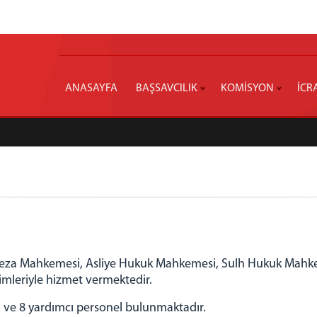
ANASAYFA
BAŞSAVCILIK
KOMİSYON
İCR
e Ceza Mahkemesi, Asliye Hukuk Mahkemesi, Sulh Hukuk Mahke
imleriyle hizmet vermektedir.
m ve 8 yardımcı personel bulunmaktadır.