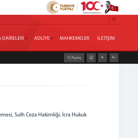
A DAİRELERİ
ADLİYE
MAHKEMELER
İLETİŞİM
A-
A+
Paylaş
mesi, Sulh Ceza Hakimliği, İcra Hukuk