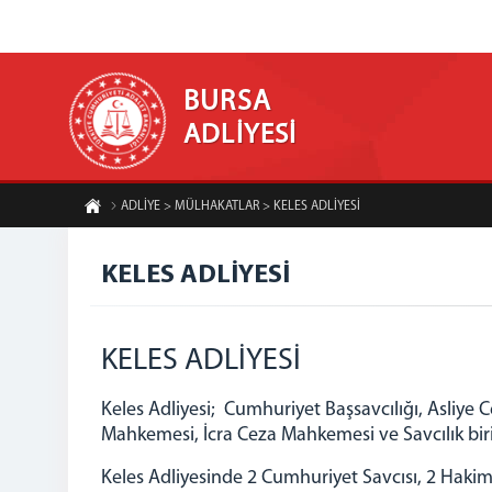
BURSA
ADLİYESİ
ADLİYE > MÜLHAKATLAR > KELES ADLİYESİ
KELES ADLİYESİ
KELES ADLİYESİ
Keles Adliyesi; Cumhuriyet Başsavcılığı, Asliy
Mahkemesi, İcra Ceza Mahkemesi ve Savcılık bir
Keles Adliyesinde 2 Cumhuriyet Savcısı, 2 Haki