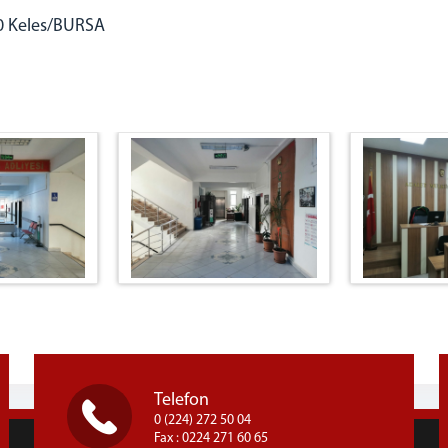
0 Keles/BURSA
Telefon
0 (224) 272 50 04
Fax : 0224 271 60 65