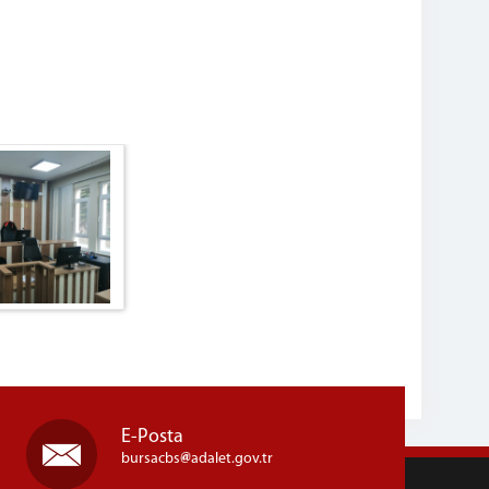
E-Posta
bursacbs
adalet.gov.tr