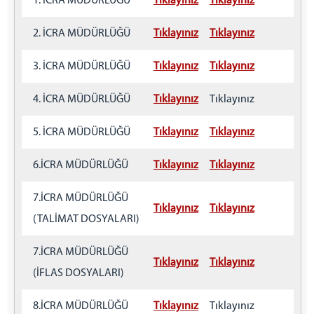
1. İCRA MÜDÜRLÜĞÜ
Tıklayınız
Tıklayınız
MERKEZ İCRA DAİRELERİ
MÜLHAKAT İCRA DAİRELERİ
2. İCRA MÜDÜRLÜĞÜ
Tıklayınız
Tıklayınız
KELES İCRA DAİRESİ
3. İCRA MÜDÜRLÜĞÜ
Tıklayınız
Tıklayınız
MUDANYA İCRA DAİRESİ
ORHANELİ İCRA DAİRESİ
4. İCRA MÜDÜRLÜĞÜ
Tıklayınız
Tıklayınız
HARMANCIK İCRA DAİRESİ
BURSA İCRA DAİRELERİ AKTARILAN DOSYA BİLGİLERİ
5. İCRA MÜDÜRLÜĞÜ
Tıklayınız
Tıklayınız
ADLİYE
6.İCRA MÜDÜRLÜĞÜ
Tıklayınız
Tıklayınız
ADLİYEMİZ HAKKINDA
EK HİZMET BİNALARIMIZ
7.İCRA MÜDÜRLÜĞÜ
Tıklayınız
Tıklayınız
BAM EK HİZMET BİNASI
(TALİMAT DOSYALARI)
BURSA ADLİYESİ 1 NOLU EK HİZMET BİNASI (ELMAS
KULE)
7.İCRA MÜDÜRLÜĞÜ
Tıklayınız
Tıklayınız
BURSA ÇOCUK ADALET MERKEZİ
(İFLAS DOSYALARI)
MÜLHAKATLAR
MUDANYA ADLİYESİ
8.İCRA MÜDÜRLÜĞÜ
Tıklayınız
Tıklayınız