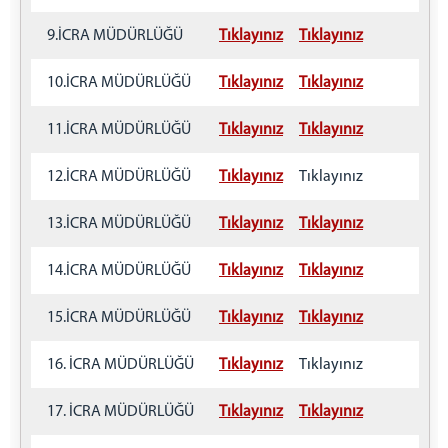
ORHANELİ ADLİYESİ
9.İCRA MÜDÜRLÜĞÜ
Tıklayınız
Tıklayınız
KELES ADLİYESİ
HARMANCIK ADLİYESİ
10.İCRA MÜDÜRLÜĞÜ
Tıklayınız
Tıklayınız
CEZA EVLERİ
E TİPİ KAPALI CEZA İNFAZ KURUMU MÜD.
11.İCRA MÜDÜRLÜĞÜ
Tıklayınız
Tıklayınız
H TİPİ KAPALI CEZA İNFAZ KURUMU MÜD.
12.İCRA MÜDÜRLÜĞÜ
Tıklayınız
Tıklayınız
GEMLİK AÇIK CEZA İNFAZ KURUMU
DENETİMLİ SERBESTLİK
13.İCRA MÜDÜRLÜĞÜ
Tıklayınız
Tıklayınız
ADLİ DESTEK VE MAĞDUR HİZMETLERİ MÜD.
ÇOCUK TESLİM MERKEZLERİ İLETİŞİM BİLGİLERİ
14.İCRA MÜDÜRLÜĞÜ
Tıklayınız
Tıklayınız
ADLİ YARDIM BAŞVURU FORMU
15.İCRA MÜDÜRLÜĞÜ
Tıklayınız
Tıklayınız
HAKİM EVİ
FAALİYET RAPORLARI
16. İCRA MÜDÜRLÜĞÜ
Tıklayınız
Tıklayınız
MAHKEMELER
17. İCRA MÜDÜRLÜĞÜ
Tıklayınız
Tıklayınız
İLETİŞİM