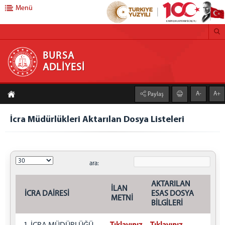
Menü
BURSA ADLİYESİ
BURSA
ADLİYESİ
ANASAYFA
A-
A+
Paylaş
BAŞSAVCILIK
CUMHURİYET BAŞSAVCISI
İcra Müdürlükleri Aktarılan Dosya Listeleri
BASIN SUÇLARI BÜROSU
Beyanname
Beyanname Ekinde İbraz Edilmesi Gereken
ara:
Belgeler
AKTARILAN
KOMİSYON
İLAN
İCRA DAİRESİ
ESAS DOSYA
METNİ
ADALET KOMİSYONU BAŞKANI
BİLGİLERİ
İCRA DAİRELERİ