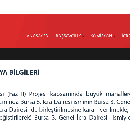
ANASAYFA
BAŞSAVCILIK
KOMİSYON
İCR
YA BİLGİLERİ
ılması (Faz II) Projesi kapsamında büyük mahal
ında Bursa 8. İcra Dairesi isminin Bursa 3. Genel 
 İcra Dairesinde birleştirilmesine karar verilmekle
ğiştirilerek) Bursa 3. Genel İcra Dairesi ismiyle