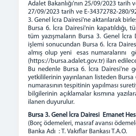
Adalet Bakanlığı'nın 25/09/2023 tarih v
27/09/2023 tarih ve E-34372782-280/9201
3. Genel İcra Dairesi'ne aktarılarak birl
Bursa 6. İcra Dairesi'nin kapatıldığı, 
tüm yazışmaların Bursa 3. Genel İcra D
işlemi sonucundan Bursa 6. İcra Daires
almış olup yeni esas numaralarını göst
(https://bursa.adalet.gov.tr) ilan edilece
Bu nedenle Bursa 6. İcra Dairesi'ne 
yetkililerinin yayınlanan listeden Bursa
numarasının tespitinin yapılması sureti
bilgilerinin açıklamalar kısmına yazıl
ilanen duyurulur.
Bursa 3. Genel İcra Dairesi Emanet Hes
(Borç ödemeleri, masraf avansı ödemele
Banka Adı : T. Vakıflar Bankası T.A.O.