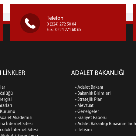
Telefon
0 (224) 272 50 04
Fax : 0224 271 60 65
I LİNKLER
ADALET BAKANLIĞI
lar
» Adalet Bakanı
Sözlüğü
» Bakanlık Birimleri
Dergisi
» Stratejik Plan
rarları
» Mevzuat
p Kurumu
» Genelgeler
 Adalet Akademisi
» Faaliyet Raporu
rma İnternet Sitesi
» Adalet Bakanlığı Binasının Tari
culuk İnternet Sitesi
» İletişim