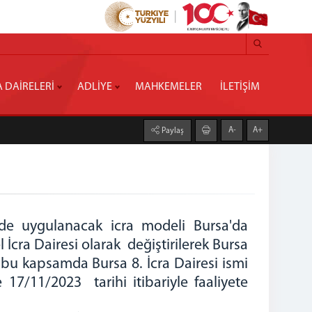
A DAİRELERİ
ADLİYE
MAHKEMELER
İLETİŞİM
A-
A+
Paylaş
lerde uygulanacak icra modeli Bursa'da
İcra Dairesi olarak değiştirilerek Bursa
, bu kapsamda Bursa 8. İcra Dairesi ismi
 17/11/2023 tarihi itibariyle faaliyete