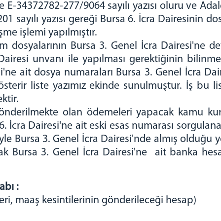
e E-34372782-277/9064 sayılı yazısı oluru ve Adalet
 sayılı yazısı gereği Bursa 6. İcra Dairesinin do
eşme işlemi yapılmıştır.
tüm dosyalarının Bursa 3. Genel İcra Dairesi'ne de
airesi unvanı ile yapılması gerektiğinin bilinm
i'ne ait dosya numaraları Bursa 3. Genel İcra Dai
erir liste yazımız ekinde sunulmuştur. İş bu lis
ktir.
gönderilmekte olan ödemeleri yapacak kamu kurum
 6. İcra Dairesi'ne ait eski esas numarası sorgula
yle Bursa 3. Genel İcra Dairesi'nde almış olduğu y
arak Bursa 3. Genel İcra Dairesi'ne ait banka he
abı :
ri, maaş kesintilerinin gönderileceği hesap)