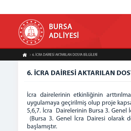
BURSA
ADLİYESİ
6. İCRA DAİRESİ AKTARILAN DOSYA BİLGİLERİ
6. İCRA DAİRESİ AKTARILAN DOS
İcra dairelerinin etkinliğinin arttır
uygulamaya geçirilmiş olup proje kapsam
5,6,7. İcra Dairelerinin Bursa 3. Genel
(Bursa 3. Genel İcra Dairesi olarak de
başlamıştır.