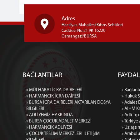
Adres
Hacıilyas Mahallesi Kıbrıs Şehitleri
Caddesi No:21 PK 16220
Osmangazi/BURSA
BAĞLANTILAR
FAYDAL
» MÜLHAKAT İCRA DAİRELERİ
» Bağlantı
» HARMANCIK İCRA DAİRESİ
» Hukuk 
» BURSA İCRA DAİRELERİ AKTARILAN DOSYA
» Adalet 
BİLGİLERİ
» AİHM Ka
» ADLİYEMİZ HAKKINDA
» Adli Tı
» BURSA ÇOCUK ADALET MERKEZİ
» Türkiye
» HARMANCIK ADLİYESİ
» Uzlaştı
» ÇOCUK TESLİM MERKEZLERİ İLETİŞİM
» Arabulu