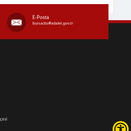
E-Posta
bursacbs
adalet.gov.tr
hçesi