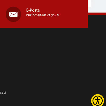
E-Posta
bursacbs
adalet.gov.tr
hçesi