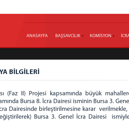
ANASAYFA
BAŞSAVCILIK
KOMİSYON
İCR
YA BİLGİLERİ
ılması (Faz II) Projesi kapsamında büyük mahal
ında Bursa 8. İcra Dairesi isminin Bursa 3. Genel 
 İcra Dairesinde birleştirilmesine karar verilmekle
ğiştirilerek) Bursa 3. Genel İcra Dairesi ismiyle