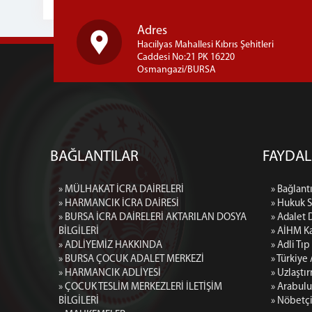
Adres
Hacıilyas Mahallesi Kıbrıs Şehitleri
Caddesi No:21 PK 16220
Osmangazi/BURSA
BAĞLANTILAR
FAYDAL
» MÜLHAKAT İCRA DAİRELERİ
» Bağlantı
» HARMANCIK İCRA DAİRESİ
» Hukuk 
» BURSA İCRA DAİRELERİ AKTARILAN DOSYA
» Adalet 
BİLGİLERİ
» AİHM Ka
» ADLİYEMİZ HAKKINDA
» Adli Tı
» BURSA ÇOCUK ADALET MERKEZİ
» Türkiye
» HARMANCIK ADLİYESİ
» Uzlaştı
» ÇOCUK TESLİM MERKEZLERİ İLETİŞİM
» Arabulu
BİLGİLERİ
» Nöbetç