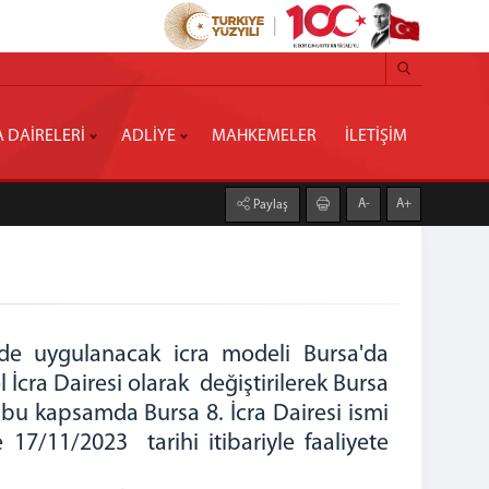
A DAİRELERİ
ADLİYE
MAHKEMELER
İLETİŞİM
A-
A+
Paylaş
lerde uygulanacak icra modeli Bursa'da
İcra Dairesi olarak değiştirilerek Bursa
, bu kapsamda Bursa 8. İcra Dairesi ismi
 17/11/2023 tarihi itibariyle faaliyete