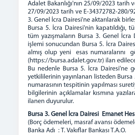
Adalet Bakanlığı'nın 25/09/2023 tarih v
27/09/2023 tarih ve E-34372782-280/920
3. Genel İcra Dairesi'ne aktarılarak birl
Bursa 5. İcra Dairesi'nin kapatıldığı, 
tüm yazışmaların Bursa 3. Genel İcra D
işlemi sonucundan Bursa 5. İcra Daires
almış olup yeni esas numaralarını göst
(https://bursa.adalet.gov.tr) ilan edilece
Bu nedenle Bursa 5. İcra Dairesi'ne 
yetkililerinin yayınlanan listeden Bursa
numarasının tespitinin yapılması sureti
bilgilerinin açıklamalar kısmına yazıl
ilanen duyurulur.
Bursa 3. Genel İcra Dairesi Emanet Hes
(Borç ödemeleri, masraf avansı ödemele
Banka Adı : T. Vakıflar Bankası T.A.O.