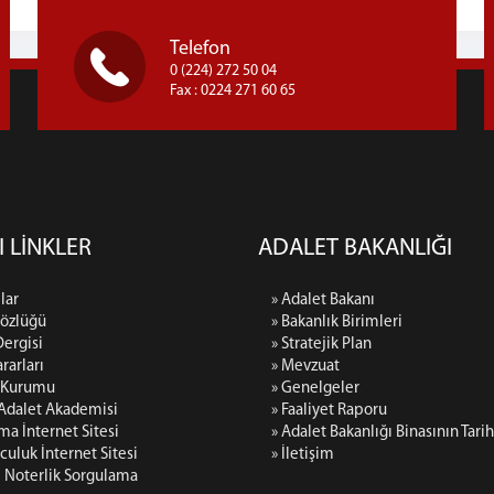
Telefon
0 (224) 272 50 04
Fax : 0224 271 60 65
I LİNKLER
ADALET BAKANLIĞI
lar
» Adalet Bakanı
Sözlüğü
» Bakanlık Birimleri
Dergisi
» Stratejik Plan
rarları
» Mevzuat
p Kurumu
» Genelgeler
 Adalet Akademisi
» Faaliyet Raporu
rma İnternet Sitesi
» Adalet Bakanlığı Binasının Tari
culuk İnternet Sitesi
» İletişim
i Noterlik Sorgulama