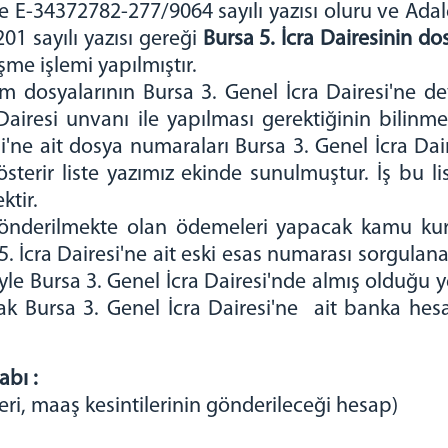
e E-34372782-277/9064 sayılı yazısı oluru ve Adalet
1 sayılı yazısı gereği
Bursa 5. İcra Dairesinin d
eşme işlemi yapılmıştır.
tüm dosyalarının Bursa 3. Genel İcra Dairesi'ne de
airesi unvanı ile yapılması gerektiğinin bilinm
i'ne ait dosya numaraları Bursa 3. Genel İcra Dai
erir liste yazımız ekinde sunulmuştur. İş bu lis
ktir.
gönderilmekte olan ödemeleri yapacak kamu kurum
 5. İcra Dairesi'ne ait eski esas numarası sorgula
yle Bursa 3. Genel İcra Dairesi'nde almış olduğu y
arak Bursa 3. Genel İcra Dairesi'ne ait banka he
abı :
ri, maaş kesintilerinin gönderileceği hesap)